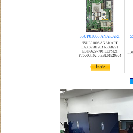
55UP81006 ANAKART
5
55UP81006 ANAKART
EAX69581203 66368291
EBU66297791 LEPM21
EB
PT500GT02-5 EBL61920304
İncele