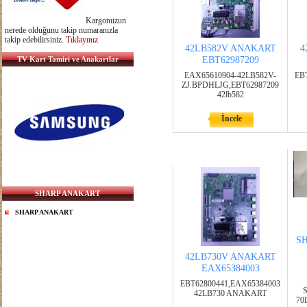
Kargonuzun
nerede olduğunu takip numaranızla
takip edebilirsiniz.
Tıklayınız
42LB582V ANAKART
4
TV Kart Tamiri ve Anakartlar
EBT62987209
EAX65610904-42LB582V-
EB
ZJ.BPDHLJG,EBT62987209
42lb582
İncele
SHARP ANAKART
SHARP ANAKART
SH
42LB730V ANAKART
EAX65384003
EBT62800441,EAX65384003
42LB730 ANAKART
70