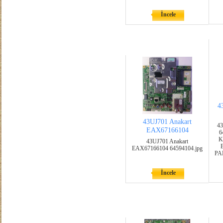
İncele
4
43UJ701 Anakart
4
EAX67166104
6
K
43UJ701 Anakart
EAX67166104 64594104.jpg
PA
İncele