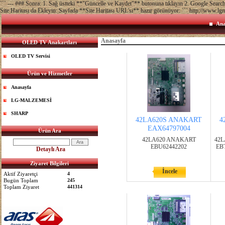
``` --- ### Sonra: 1. Sağ üstteki **"Güncelle ve Kaydet"** butonuna tıklayın 2. Google Sea
Site Haritası da Ekleyin: Sayfada **Site Haritası URL'si** hazır görünüyor: ``` http://www.lg
Ana
Anasayfa
OLED TV Anakartları
OLED TV Servisi
Ürün ve Hizmetler
Anasayfa
LG-MALZEMESİ
SHARP
42LA620S ANAKART
4
EAX64797004
Ürün Ara
42LA620 ANAKART
42L
EBU62442202
EB
Detaylı Ara
Ziyaret Bilgileri
İncele
Aktif Ziyaretçi
4
Bugün Toplam
245
Toplam Ziyaret
441314