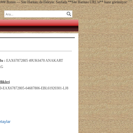
### Bonus — Site Haritası da Ekleyin: Sayfada **Site Haritası URL'si** hazır görünüyor: ```
u :
EAX67872805 49UK6470 ANAKART
LG
likleri
0-EAX67872805-64687806-EBL61920301-LJ8
taylar