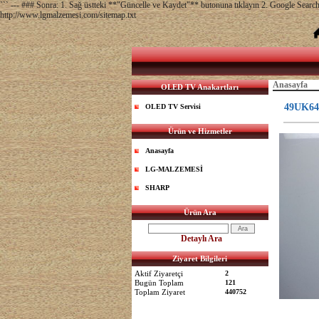
``` --- ### Sonra: 1. Sağ üstteki **"Güncelle ve Kaydet"** butonuna tıklayın 2. Google Sear
http://www.lgmalzemesi.com/sitemap.txt
Anasayfa
OLED TV Anakartları
49UK64
OLED TV Servisi
Ürün ve Hizmetler
Anasayfa
LG-MALZEMESİ
SHARP
Ürün Ara
Detaylı Ara
Ziyaret Bilgileri
Aktif Ziyaretçi
2
Bugün Toplam
121
Toplam Ziyaret
440752