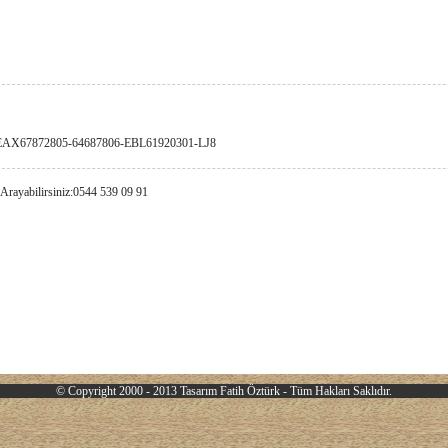
AX67872805-64687806-EBL61920301-LJ8
 Arayabilirsiniz:0544 539 09 91
© Copyright 2000 - 2013 Tasarım
Fatih Öztürk
- Tüm Hakları Saklıdır.