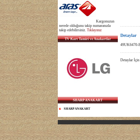
Kargonuzun
nerede olduğunu takip numaranızla
takip edebilirsiniz.
Tıklayınız
Detaylar
TV Kart Tamiri ve Anakartlar
49UK6470-E
Detaylar İçin
SHARP ANAKART
SHARP ANAKART