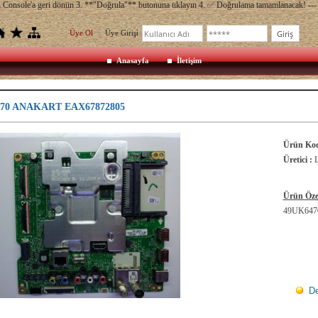
ch Console'a geri dönün 3. **"Doğrula"** butonuna tıklayın 4. ✅ Doğrulama tamamlanacak! --- 
Üye Ol
Üye Girişi
Anasayfa
İletişim
70 ANAKART EAX67872805
Ürün Kod
Üretici :
Ürün Özel
49UK647
De