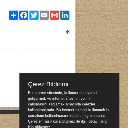
Paylaş
Facebook
Twitter
Email
Gmail
LinkedIn
Çerez Bildirimi
Bu internet sitesinde, kullanıcı deneyimini
geliştirmek ve internet sitesinin verimli
çalışmasını sağlamak amacıyla çerezler
kullanılmaktadır. Bu internet sitesini kullanarak bu
çerezlerin kullanılmasını kabul etmiş olursunuz.
Çerezleri nasıl kullandığımız ile ilgili detaylı bilgi
için
tıklayınız.