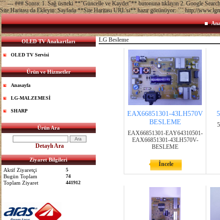
``` --- ### Sonra: 1. Sağ üstteki **"Güncelle ve Kaydet"** butonuna tıklayın 2. Google Sea
Site Haritası da Ekleyin: Sayfada **Site Haritası URL'si** hazır görünüyor: ``` http://www.lg
Ana
LG Besleme
OLED TV Anakartları
OLED TV Servisi
Ürün ve Hizmetler
Anasayfa
LG-MALZEMESİ
SHARP
EAX66851301-43LH570V
BESLEME
5
Ürün Ara
EAX66851301-EAY64310501-
EAX66851301-43LH570V-
Detaylı Ara
BESLEME
Ziyaret Bilgileri
İncele
Aktif Ziyaretçi
5
Bugün Toplam
74
Toplam Ziyaret
441912