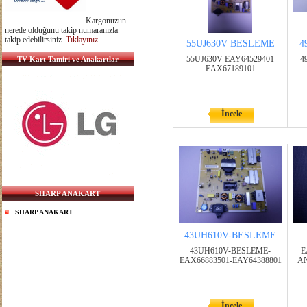
Kargonuzun
nerede olduğunu takip numaranızla
takip edebilirsiniz.
Tıklayınız
55UJ630V BESLEME
4
55UJ630V EAY64529401
4
TV Kart Tamiri ve Anakartlar
EAX67189101
İncele
SHARP ANAKART
SHARP ANAKART
43UH610V-BESLEME
43UH610V-BESLEME-
E
EAX66883501-EAY64388801
AN
İncele