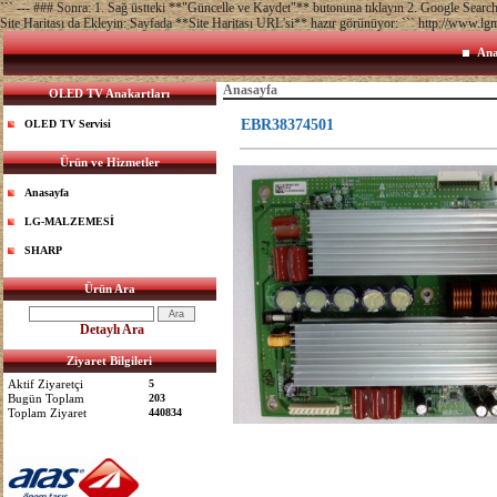
``` --- ### Sonra: 1. Sağ üstteki **"Güncelle ve Kaydet"** butonuna tıklayın 2. Google Sea
Site Haritası da Ekleyin: Sayfada **Site Haritası URL'si** hazır görünüyor: ``` http://www.lg
Ana
Anasayfa
OLED TV Anakartları
EBR38374501
OLED TV Servisi
Ürün ve Hizmetler
Anasayfa
LG-MALZEMESİ
SHARP
Ürün Ara
Detaylı Ara
Ziyaret Bilgileri
Aktif Ziyaretçi
5
Bugün Toplam
203
Toplam Ziyaret
440834