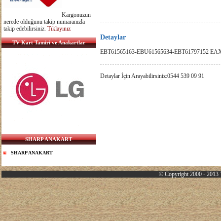
Kargonuzun
nerede olduğunu takip numaranızla
takip edebilirsiniz.
Tıklayınız
Detaylar
TV Kart Tamiri ve Anakartlar
EBT61565163-EBU61565634-EBT61797152 EA
Detaylar İçin Arayabilirsiniz:0544 539 09 91
SHARP ANAKART
SHARP ANAKART
© Copyright 2000 - 2013