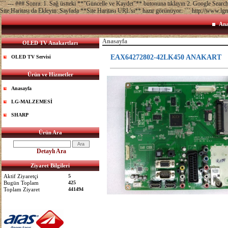
``` --- ### Sonra: 1. Sağ üstteki **"Güncelle ve Kaydet"** butonuna tıklayın 2. Google Sea
Site Haritası da Ekleyin: Sayfada **Site Haritası URL'si** hazır görünüyor: ``` http://www.lg
Ana
Anasayfa
OLED TV Anakartları
EAX64272802-42LK450 ANAKART
OLED TV Servisi
Ürün ve Hizmetler
Anasayfa
LG-MALZEMESİ
SHARP
Ürün Ara
Detaylı Ara
Ziyaret Bilgileri
Aktif Ziyaretçi
5
Bugün Toplam
425
Toplam Ziyaret
441494