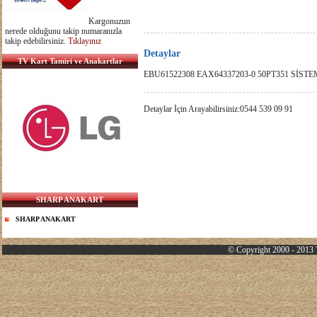
Kargonuzun
nerede olduğunu takip numaranızla
takip edebilirsiniz.
Tıklayınız
Detaylar
TV Kart Tamiri ve Anakartlar
EBU61522308 EAX64337203-0 50PT351 SİS
Detaylar İçin Arayabilirsiniz:0544 539 09 91
SHARP ANAKART
SHARP ANAKART
© Copyright 2000 - 2013