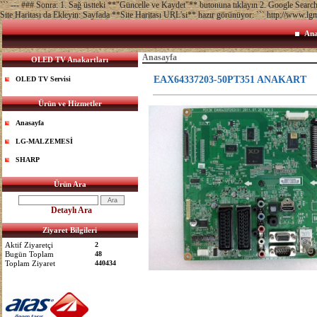
``` --- ### Sonra: 1. Sağ üstteki **"Güncelle ve Kaydet"** butonuna tıklayın 2. Google Sea
Site Haritası da Ekleyin: Sayfada **Site Haritası URL'si** hazır görünüyor: ``` http://www.lg
Ana
Anasayfa
OLED TV Anakartları
EAX64337203-50PT351 ANAKART
OLED TV Servisi
Ürün ve Hizmetler
Anasayfa
LG-MALZEMESİ
SHARP
Ürün Ara
Detaylı Ara
Ziyaret Bilgileri
Aktif Ziyaretçi
2
Bugün Toplam
48
Toplam Ziyaret
440434