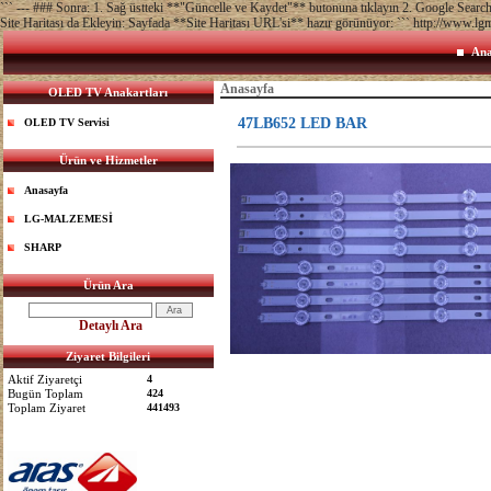
``` --- ### Sonra: 1. Sağ üstteki **"Güncelle ve Kaydet"** butonuna tıklayın 2. Google Sea
Site Haritası da Ekleyin: Sayfada **Site Haritası URL'si** hazır görünüyor: ``` http://www.lg
Ana
Anasayfa
OLED TV Anakartları
47LB652 LED BAR
OLED TV Servisi
Ürün ve Hizmetler
Anasayfa
LG-MALZEMESİ
SHARP
Ürün Ara
Detaylı Ara
Ziyaret Bilgileri
Aktif Ziyaretçi
4
Bugün Toplam
424
Toplam Ziyaret
441493