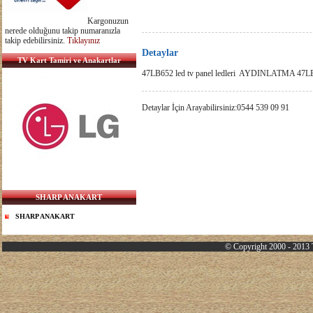
Kargonuzun
nerede olduğunu takip numaranızla
takip edebilirsiniz.
Tıklayınız
Detaylar
TV Kart Tamiri ve Anakartlar
47LB652 led tv panel ledleri AYDINLATMA 47
Detaylar İçin Arayabilirsiniz:0544 539 09 91
SHARP ANAKART
SHARP ANAKART
© Copyright 2000 - 2013