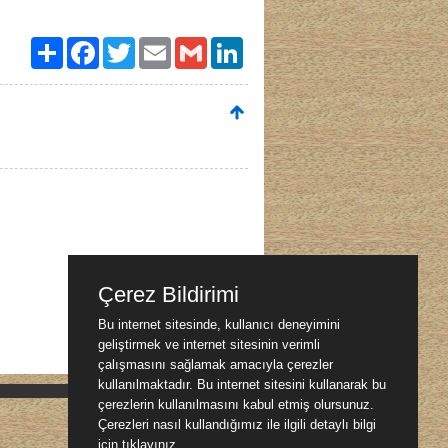
Paylaş
Facebook
Twitter
Email
Gmail
LinkedIn
Çerez Bildirimi
Bu internet sitesinde, kullanıcı deneyimini
geliştirmek ve internet sitesinin verimli
çalışmasını sağlamak amacıyla çerezler
kullanılmaktadır. Bu internet sitesini kullanarak bu
çerezlerin kullanılmasını kabul etmiş olursunuz.
Çerezleri nasıl kullandığımız ile ilgili detaylı bilgi
için
tıklayınız.