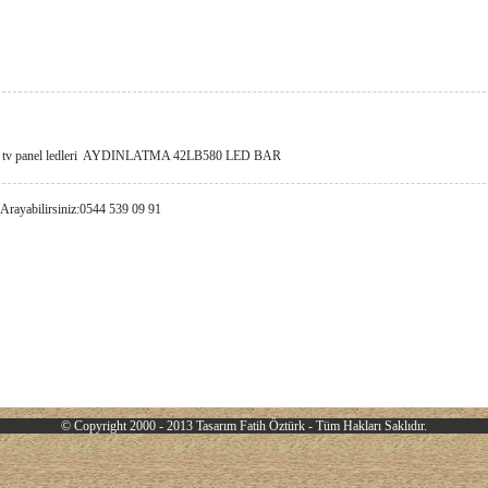
d tv panel ledleri AYDINLATMA 42LB580 LED BAR
 Arayabilirsiniz:0544 539 09 91
© Copyright 2000 - 2013 Tasarım
Fatih Öztürk
- Tüm Hakları Saklıdır.