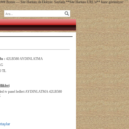
### Bonus — Site Haritası da Ekleyin: Sayfada **Site Haritası URL'si** hazır görünüyor: ```
u :
42LB580 AYDINLATMA
LG
0
TL
likleri
led tv panel ledleri AYDINLATMA 42LB580
R
taylar