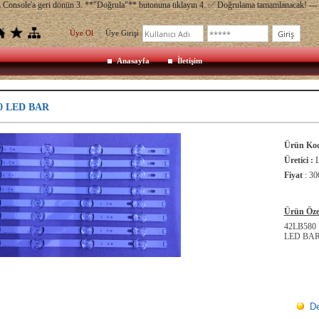
ch Console'a geri dönün 3. **"Doğrula"** butonuna tıklayın 4. ✅ Doğrulama tamamlanacak! --- 
Üye Ol
Üye Girişi
Anasayfa
İletişim
0 LED BAR
Ürün Kod
Üretici :
Fiyat
:
30
Ürün Özel
42LB580 
LED BA
De