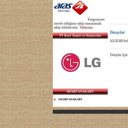
Kargonuzun
nerede olduğunu takip numaranızla
takip edebilirsiniz.
Tıklayınız
Detaylar
TV Kart Tamiri ve Anakartlar
42LB580 le
Detaylar İçin
SHARP ANAKART
SHARP ANAKART