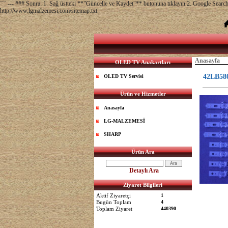
``` --- ### Sonra: 1. Sağ üstteki **"Güncelle ve Kaydet"** butonuna tıklayın 2. Google Sear
http://www.lgmalzemesi.com/sitemap.txt
Anasayfa
OLED TV Anakartları
42LB58
OLED TV Servisi
Ürün ve Hizmetler
Anasayfa
LG-MALZEMESİ
SHARP
Ürün Ara
Detaylı Ara
Ziyaret Bilgileri
Aktif Ziyaretçi
1
Bugün Toplam
4
Toplam Ziyaret
440390