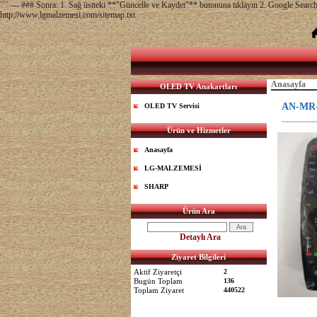
``` --- ### Sonra: 1. Sağ üstteki **"Güncelle ve Kaydet"** butonuna tıklayın 2. Google Sear
http://www.lgmalzemesi.com/sitemap.txt
Anasayfa
OLED TV Anakartları
AN-MR
OLED TV Servisi
Ürün ve Hizmetler
Anasayfa
LG-MALZEMESİ
SHARP
Ürün Ara
Detaylı Ara
Ziyaret Bilgileri
Aktif Ziyaretçi
2
Bugün Toplam
136
Toplam Ziyaret
440522