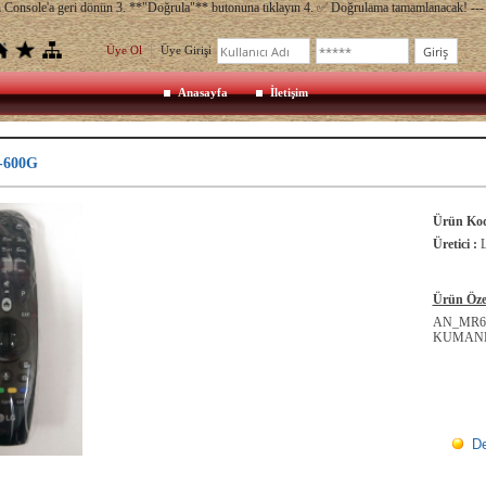
ch Console'a geri dönün 3. **"Doğrula"** butonuna tıklayın 4. ✅ Doğrulama tamamlanacak! --- 
Üye Ol
Üye Girişi
Anasayfa
İletişim
-600G
Ürün Kod
Üretici :
Ürün Özel
AN_MR60
KUMAN
De