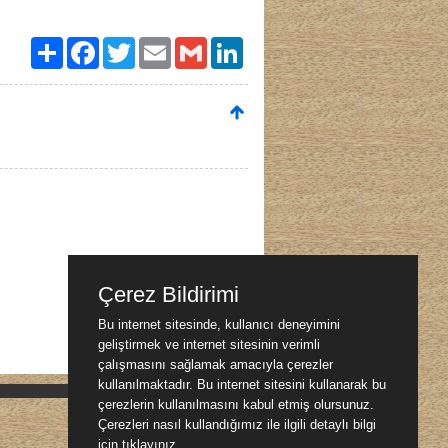
Paylaş
Facebook
Twitter
Email
Gmail
LinkedIn
Çerez Bildirimi
Bu internet sitesinde, kullanıcı deneyimini
geliştirmek ve internet sitesinin verimli
çalışmasını sağlamak amacıyla çerezler
kullanılmaktadır. Bu internet sitesini kullanarak bu
çerezlerin kullanılmasını kabul etmiş olursunuz.
Çerezleri nasıl kullandığımız ile ilgili detaylı bilgi
için
tıklayınız.