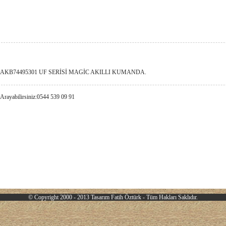
AKB74495301 UF SERİSİ MAGİC AKILLI KUMANDA.
 Arayabilirsiniz:0544 539 09 91
© Copyright 2000 - 2013 Tasarım
Fatih Öztürk
- Tüm Hakları Saklıdır.