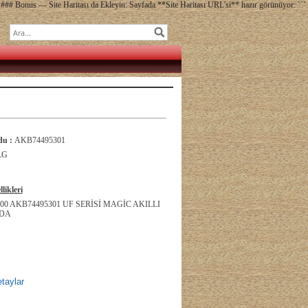
### Bonus — Site Haritası da Ekleyin: Sayfada **Site Haritası URL'si** hazır görünüyor: ```
u :
AKB74495301
LG
likleri
0 AKB74495301 UF SERİSİ MAGİC AKILLI
DA
taylar