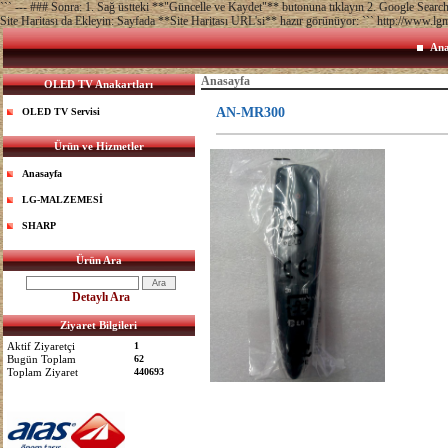
``` --- ### Sonra: 1. Sağ üstteki **"Güncelle ve Kaydet"** butonuna tıklayın 2. Google Sea
Site Haritası da Ekleyin: Sayfada **Site Haritası URL'si** hazır görünüyor: ``` http://www.lg
Ana
Anasayfa
OLED TV Anakartları
AN-MR300
OLED TV Servisi
Ürün ve Hizmetler
Anasayfa
LG-MALZEMESİ
SHARP
Ürün Ara
Detaylı Ara
Ziyaret Bilgileri
Aktif Ziyaretçi
1
Bugün Toplam
62
Toplam Ziyaret
440693