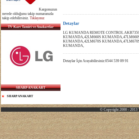
Kargonuzun
nerede olduğunu takip numaranızla
takip edebilirsiniz.
Tıklayınız
Detaylar
TV Kart Tamiri ve Anakartlar
LG KUMANDA REMOTE CONTROL AKB7359
KUMANDA,42LM660S KUMANDA,47LM660
KUMANDA,42LM670S KUMANDA,47LM670
KUMANDA,
Detaylar İçin Arayabilirsiniz:0544 539 09 91
SHARP ANAKART
SHARP ANAKART
© Copyright 2000 - 2013